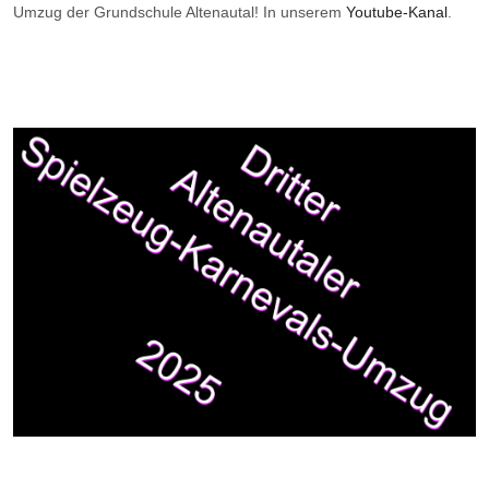
Umzug der Grundschule Altenautal! In unserem
Youtube-Kanal
.
Vorheriger Beitrag: Unser Einsatz für Kinder in Ghana: Die Aktion
Nächster Bei
Zurück
Weiter